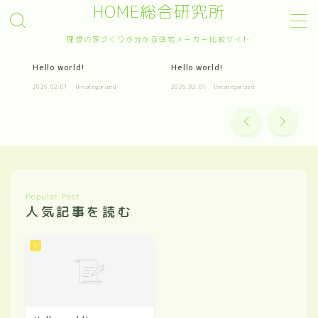
HOME総合研究所
理想の家づくりが分かる住宅メーカー比較サイト
MENU
Hello world!
Hello world!
Sample Page
デモプリセット記事 #4
2026.02.01
Uncategorized
2026.02.01
Uncategorized
プライバシーポリシー
プライバシーポリシー
利用規約／特定商取引法に基づく表記
利用規約／特定商取引法に基づく表記
有料記事の決済完了ページ
運営者情報
Popular Post
運営者情報
人気記事を読む